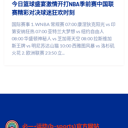
今日篮球盛宴激情开打NBA季前赛中国联
赛精彩对决球迷狂欢时刻
国际赛事 1. WNBA 常规赛 07:00 康涅狄克阳光 vs 印
第安纳狂热 07:00 亚特兰大梦想 vs 纽约自由人
08:00 华盛顿神秘人 vs 芝加哥天空 08:00 拉斯维加
斯王牌 vs 明尼苏达山猫 10:00 西雅图风暴 vs 洛杉矶
火花 2. 欧洲联赛 23:50 立...